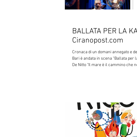
BALLATA PER LA KAT
Ciranopost.com
Cronaca di un domani annegato e del 
Bari è andata in scena “Ballata per la
De Nitto "Il mare è il cammino che no
(Erri De Luca) Esistono ferite che il
la traged