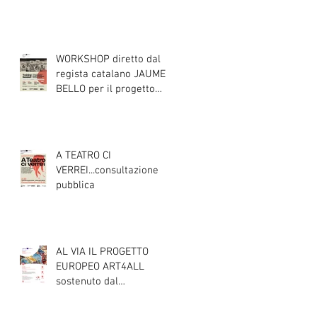
DI SCENA
WORKSHOP diretto dal
regista catalano JAUME
BELLO per il progetto
ART4ALL sulle tecniche
teatrali per l'inclusione di
persone con disabilità
nelle attività teatrali
A TEATRO CI
VERREI...consultazione
pubblica
AL VIA IL PROGETTO
EUROPEO ART4ALL
sostenuto dal
programma Interreg IPA
South Adriatic 21-27 con