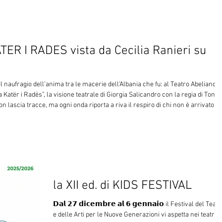
Una chiamata alla memoria.La sera ha intrecciato parola e
scena, talk e teatro, proseguendo il giorno successivo al
Teatro Abeliano di Bari. Una manifestazione che usa il
linguaggio delle arti per interrogare il Mediterraneo come
ER I RADES vista da Cecilia Ranieri su
spazio di migrazioni, confli
naufragio dell’anima tra le macerie dell’Albania che fu: al Teatro Abeliano d
 Katër i Radës”, la visione teatrale di Giorgia Salicandro con la regia di Tonio
n lascia tracce, ma ogni onda riporta a riva il respiro di chi non è arrivato .”
 mare non lava, ma restituisce sotto forma di canto. Al Teatro Abeliano di Bari 
la XII ed. di KIDS FESTIVAL
𝗗𝗮𝗹 𝟮𝟳 𝗱𝗶𝗰𝗲𝗺𝗯𝗿𝗲 𝗮𝗹 𝟲 𝗴𝗲𝗻𝗻𝗮𝗶𝗼 il Festival del Teat
e delle Arti per le Nuove Generazioni vi aspetta nei teatri e