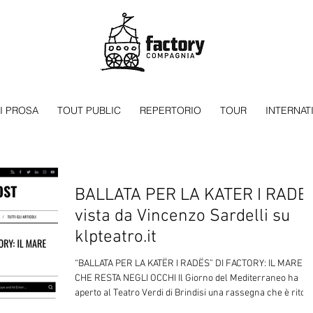
I PROSA
TOUT PUBLIC
REPERTORIO
TOUR
INTERNAT
BALLATA PER LA KATER I RADE
vista da Vincenzo Sardelli su
klpteatro.it
“BALLATA PER LA KATËR I RADËS” DI FACTORY: IL MARE
CHE RESTA NEGLI OCCHI Il Giorno del Mediterraneo ha
aperto al Teatro Verdi di Brindisi una rassegna che è rito
civile prima ancora che spettacolo. Un varco. Un ascolto.