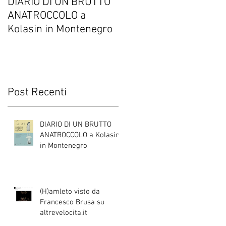
DIARIO DI UN BRUTTO
(H)amleto visto da
ANATROCCOLO a
Francesco Brusa su
Kolasin in Montenegro
altrevelocita.it
i
Post Recenti
,
DIARIO DI UN BRUTTO
ANATROCCOLO a Kolasin
in Montenegro
(H)amleto visto da
Francesco Brusa su
ro
altrevelocita.it