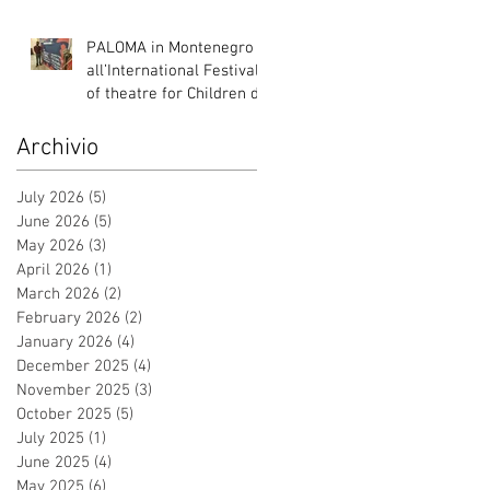
Italia, Albania e
Montenegro.
PALOMA in Montenegro
all’International Festival
of theatre for Children di
Danilovgrad
Archivio
July 2026
(5)
5 posts
June 2026
(5)
5 posts
May 2026
(3)
3 posts
April 2026
(1)
1 post
March 2026
(2)
2 posts
February 2026
(2)
2 posts
January 2026
(4)
4 posts
December 2025
(4)
4 posts
November 2025
(3)
3 posts
October 2025
(5)
5 posts
July 2025
(1)
1 post
June 2025
(4)
4 posts
May 2025
(6)
6 posts