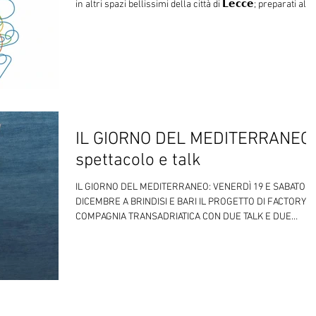
in altri spazi bellissimi della città di 𝗟𝗲𝗰𝗰𝗲; preparati alla
festa più bella da trascorrere con tutta la famiglia 𝘼
𝙏𝙐𝙏𝙏𝘼 𝙑𝙊𝘾𝙀! Eccoti il 𝗰𝗮𝘁𝗮𝗹𝗼𝗴𝗼 del festival Kids!
https://www.kidsfestival.it/catalogo-12-edizione/ Sfoglialo
e scegli gli spettacoli con cui trascorrere del tempo, tra
meraviglia e divertimento, con l
IL GIORNO DEL MEDITERRANEO
spettacolo e talk
IL GIORNO DEL MEDITERRANEO: VENERDÌ 19 E SABATO 2
DICEMBRE A BRINDISI E BARI IL PROGETTO DI FACTORY
COMPAGNIA TRANSADRIATICA CON DUE TALK E DUE
REPLICHE DELLO SPETTACOLO BALLATA PER LA KATËR I
RADËS. Due giornate per riflettere sul Mare nostrum, sulle
sue storie e sulle sue ferite ancora aperte: venerdì 19 e
sabato 20 dicembre , a Brindisi e Bari , doppio appuntamento
con “ Il giorno del Mediterraneo ”, progetto promosso da
Factory Compagnia Transadriatica e sostenuto da