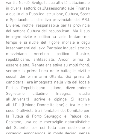
vanti a Nardò. Svolge la sua attività istituzionale
in diversi settori: dall’Assessorato alle Finanze
a quello alla Pubblica Istruzione, Cultura, Sport
e Spettacolo, al direttivo provinciale del P.R.I.
Diviene, inoltre, responsabile per la provincia
del settore Cultura dei repubblicani. Ma il suo
impegno civile e politico ha radici lontane nel
tempo e si nutre del rigore morale e degli
insegnamenti dell’avv. Pantaleo Ingusci, storico
mazziniano neretino, politico illustre,
repubblicano, antifascista. Ancor prima di
essere eletta, Renata era attiva su molti fronti,
sempre in prima linea nelle battaglie civili e
sociali dei primi anni Ottanta. Già prima di
candidarsi, era impegnata nella vita del locale
Partito Repubblicano Italiano, diventandone
Segretario cittadino. Insegna, studia
all’Università, scrive e dipinge. Si iscrive
all’U.D.I. (Unione Donne Italiane) e, tra le altre
cose, è attivista tra i fondatori del Comitato per
la Tutela di Porto Selvaggio e Palude del
Capitano, una delle meraviglie naturalistiche
del Salento, per cui lotta con dedizione e
coraggio, esponendosi in modo deciso, senza