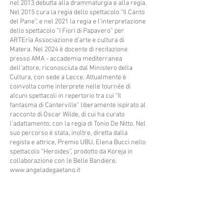
nel 2013 debutta alla drammaturgia e alla regia.
Nel 2015 cura la regia dello spettacolo “Il Canto
del Pane”, e nel 2021 la regia e l’interpretazione
dello spettacolo “I Fiori di Papavero” per
ARTErìa Associazione d’arte e cultura di
Matera. Nel 2024 è docente di recitazione
presso AMA - accademia mediterranea
dell’attore, riconosciuta dal Ministero della
Cultura, con sede a Lecce. Attualmente è
coinvolta come interprete nelle tournée di
alcuni spettacoli in repertorio tra cui “Il
fantasma di Canterville” liberamente ispirato al
racconto di Oscar Wilde, di cui ha curato
l’adattamento, con la regia di Tonio De Nitto. Nel
suo percorso è stata, inoltre, diretta dalla
regista e attrice, Premio UBU, Elena Bucci nello
spettacolo “Heroides”, prodotto da Koreja in
collaborazione con le Belle Bandiere.
www.angeladegaetano.it
Angela De Gaetano è testimone segreta di
parole, luoghi, corpi, arte, spirito e volti
eternati dall’ineffabile magia del teatro