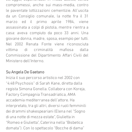
compromessi, anche sui mass-media, contro
le paventate lottizzazioni cementizie. All’uscita
da un Consiglio comunale, la notte fra il 31
marzo ed il primo aprile 1984, viene
assassinata a colpi di pistola, mentre rientra a
casa: aveva compiuto da poco 33 anni. Una
giovane donna, madre, sposa, esempio per tutti.
Nel 2002 Renata Fonte viene riconosciuta
vittima di criminalità mafiosa dalla
Commissione del Dipartimento Affari Civili del
Ministero dell'Interno.
Su Angela De Gaetano
Inizia il suo percorso artistico nel 2002 con
“4:48 Psychosis” di Sarah Kane, diretta dalla
regista Simona Gonella. Collabora con Koreja,
Factory Compagnia Transadriatica, AMA
accademia mediterranea dell’attore. Ha
interpretato, tra gli altri, diversi ruoli femminili
dei drammi shakespeariani (Elena nel “Sogno
di una notte di mezza estate”, Giulietta in
“Romeo e Giulietta”, Caterina nella “Bisbetica
domata”). Con lo spettacolo “Bocche di dama”