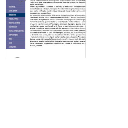
squarcio. La gu
Factory compagnia
Smile visto da Samuel
Zucchiati su Eolo-ragazzi.it
SMILE – UN SORRISO FORSE UNA
LACRIMA / Factory Compagnia
Transadriatica C’è una casa, tutta
bianca. Bianca fuori, bianca dentro. Una
casa che ruota, si apre, accoglie lo
sguardo dello spettatore . È lì che vive lo