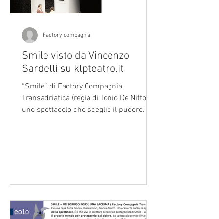
Factory compagnia
Smile visto da Vincenzo
Sardelli su klpteatro.it
“Smile” di Factory Compagnia
Transadriatica (regia di Tonio De Nitto) è
uno spettacolo che sceglie il pudore. Al
centro una scenografia mobile, una
casa-girandola che ruota e si apre come
un piccolo caravanserraglio domestico,
specchio di una vita talmente ordinaria
da apparire quasi insignificante. Dentro
abita un omino solo ( Luca Pastore ),
prigioniero di una routine ripetitiva. Una
quotidianità normale, appena fatata, che
lentamente lascia intravedere uno