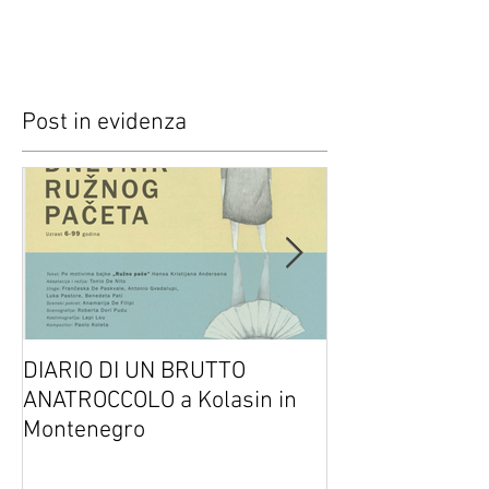
Post in evidenza
DIARIO DI UN BRUTTO
(H)amleto visto
ANATROCCOLO a Kolasin in
Brusa su altreve
Montenegro