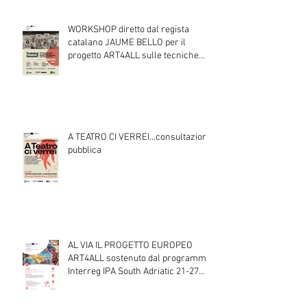
WORKSHOP diretto dal regista
catalano JAUME BELLO per il
progetto ART4ALL sulle tecniche
teatrali per l'inclusione di persone
con disabilità nelle attività teatrali
A TEATRO CI VERREI...consultazione
pubblica
AL VIA IL PROGETTO EUROPEO
ART4ALL sostenuto dal programma
Interreg IPA South Adriatic 21-27
con Italia, Albania e Montenegro.