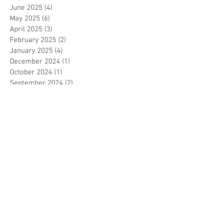
June 2025
(4)
4 posts
May 2025
(6)
6 posts
April 2025
(3)
3 posts
February 2025
(2)
2 posts
January 2025
(4)
4 posts
December 2024
(1)
1 post
October 2024
(1)
1 post
September 2024
(2)
2 posts
August 2024
(3)
3 posts
July 2024
(4)
4 posts
June 2024
(3)
3 posts
May 2024
(8)
8 posts
April 2024
(1)
1 post
March 2024
(2)
2 posts
February 2024
(2)
2 posts
January 2024
(2)
2 posts
December 2023
(2)
2 posts
November 2023
(1)
1 post
October 2023
(4)
4 posts
September 2023
(2)
2 posts