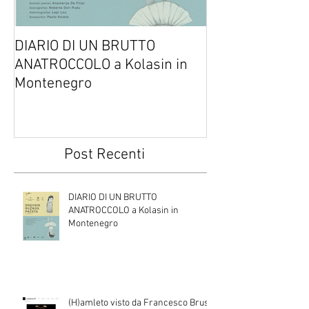
DIARIO DI UN BRUTTO
(H)amleto visto
ANATROCCOLO a Kolasin in
Brusa su altreve
Montenegro
Post Recenti
DIARIO DI UN BRUTTO
ANATROCCOLO a Kolasin in
Montenegro