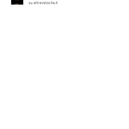
(H)amleto visto da Francesco Brusa
su altrevelocita.it
(H)amleto visto da Roberto Canziani
su quante scene
Un workshop su teatro e disabilità in
Montenegro per ART4ALL
(H)amleto visto da Massimo Marino