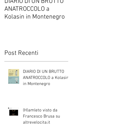
DIARIO DI UN BRUTTO
(H)amleto visto da
ANATROCCOLO a
Francesco Brusa su
e
Kolasin in Montenegro
altrevelocita.it
i
Post Recenti
ca
lo
DIARIO DI UN BRUTTO
to
ANATROCCOLO a Kolasin
in Montenegro
(H)amleto visto da
Francesco Brusa su
altrevelocita.it