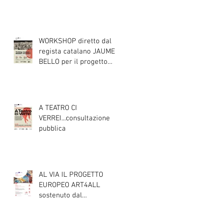
DI SCENA
WORKSHOP diretto dal
regista catalano JAUME
BELLO per il progetto
ART4ALL sulle tecniche
teatrali per l'inclusione di
persone con disabilità
nelle attività teatrali
A TEATRO CI
VERREI...consultazione
pubblica
AL VIA IL PROGETTO
EUROPEO ART4ALL
sostenuto dal
programma Interreg IPA
South Adriatic 21-27 con