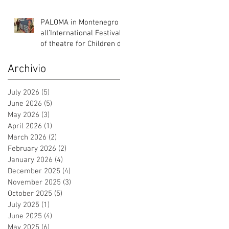
Italia, Albania e
Montenegro.
PALOMA in Montenegro
all’International Festival
of theatre for Children di
Danilovgrad
Archivio
July 2026
(5)
5 posts
June 2026
(5)
5 posts
May 2026
(3)
3 posts
April 2026
(1)
1 post
March 2026
(2)
2 posts
February 2026
(2)
2 posts
January 2026
(4)
4 posts
December 2025
(4)
4 posts
November 2025
(3)
3 posts
October 2025
(5)
5 posts
July 2025
(1)
1 post
June 2025
(4)
4 posts
May 2025
(6)
6 posts