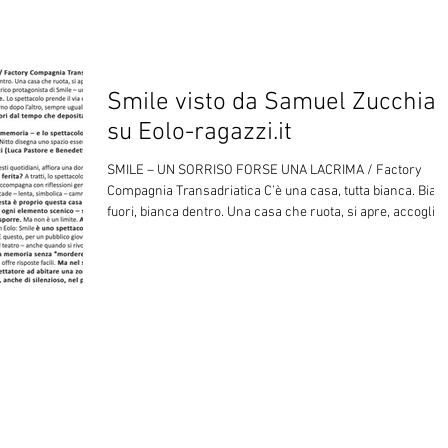
insignificante. Dentro abita un omino solo ( Luca Pastore ),
prigioniero di una routine ripetitiva. Una quotidianità
normale, appena fatata, che lentamente lascia intraveder
uno squarcio. La gu
Smile visto da Samuel Zucchiat
su Eolo-ragazzi.it
SMILE – UN SORRISO FORSE UNA LACRIMA / Factory
Compagnia Transadriatica C’è una casa, tutta bianca. Bian
fuori, bianca dentro. Una casa che ruota, si apre, accoglie 
sguardo dello spettatore . È lì che vive lo scrittore
eccentrico protagonista di Smile – un uomo che ha svuota
il proprio mondo per proteggerlo dal dolore. Lo spettacolo
prende il via con la ripetizione di una routine: sveglia,
colazione, scrittura, letto. Un giorno dopo l’altro, sempre
uguale. A interrompe