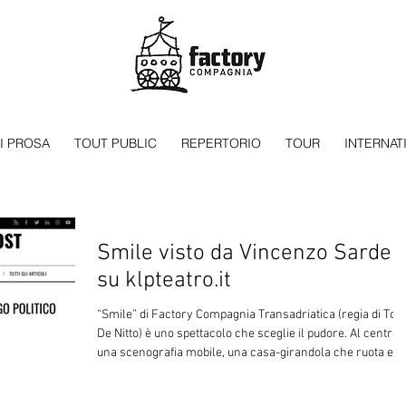
I PROSA
TOUT PUBLIC
REPERTORIO
TOUR
INTERNAT
Smile visto da Vincenzo Sardell
su klpteatro.it
“Smile” di Factory Compagnia Transadriatica (regia di Tonio
De Nitto) è uno spettacolo che sceglie il pudore. Al centro
una scenografia mobile, una casa-girandola che ruota e si
apre come un piccolo caravanserraglio domestico,
specchio di una vita talmente ordinaria da apparire quasi