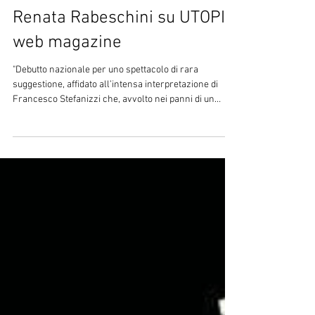
I racconti del merlo visti da
Renata Rabeschini su UTOPIA
web magazine
"Debutto nazionale per uno spettacolo di rara
suggestione, affidato all’intensa interpretazione di
Francesco Stefanizzi che, avvolto nei panni di un
corvo, conduce il pubblico dentro l’universo poetico di
Oscar Wilde attraverso due delle sue fiabe più celebri,
Il Principe felice e Il Gigante egoista. Pur nella sua
giovane età, Stefanizzi rivela una presenza scenica
sorprendente: grinta, sensibilità e misura si fondono
in un’interpretazione capace di coinvolgere
profondamente