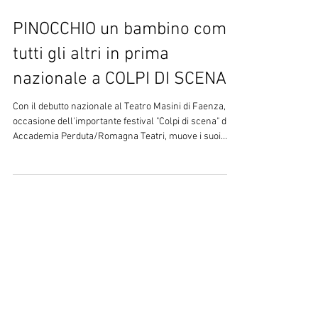
PINOCCHIO un bambino come
tutti gli altri in prima
nazionale a COLPI DI SCENA
Con il debutto nazionale al Teatro Masini di Faenza, in
occasione dell'importante festival "Colpi di scena" di
Accademia Perduta/Romagna Teatri, muove i suoi
primi passi il nuovo spettacolo di Factory coprodotto
con Accademia Perduta Romagna Teatri e Fondazione
TRG 𝙋𝙄𝙉𝙊𝘾𝘾𝙃𝙄𝙊 𝙪𝙣 𝙗𝙖𝙢𝙗𝙞𝙣𝙤 𝙘𝙤𝙢𝙚 𝙩𝙪𝙩𝙩𝙞
𝙜𝙡𝙞 𝙖𝙡𝙩𝙧𝙞 Con ancora negli occhi e sulla pelle
l'abbraccio del pubblico, emozionati e grati per
l'accoglienza degli organizzatori del festival e di