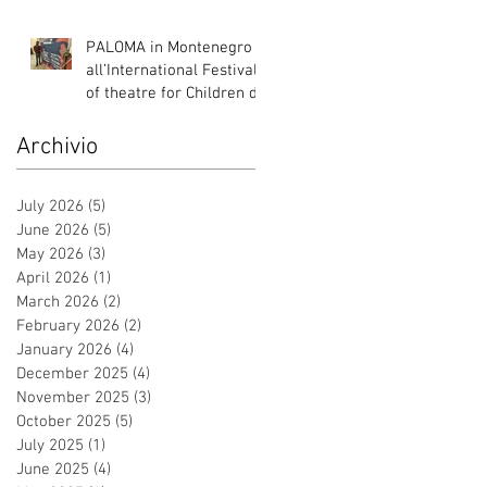
Italia, Albania e
Montenegro.
PALOMA in Montenegro
all’International Festival
of theatre for Children di
Danilovgrad
Archivio
July 2026
(5)
5 posts
June 2026
(5)
5 posts
May 2026
(3)
3 posts
April 2026
(1)
1 post
March 2026
(2)
2 posts
February 2026
(2)
2 posts
January 2026
(4)
4 posts
December 2025
(4)
4 posts
November 2025
(3)
3 posts
October 2025
(5)
5 posts
July 2025
(1)
1 post
June 2025
(4)
4 posts