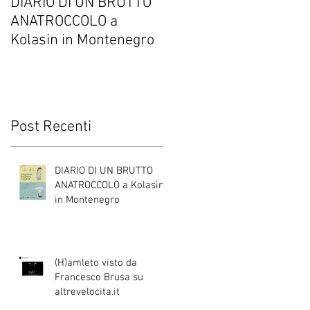
DIARIO DI UN BRUTTO
(H)amleto visto da
ANATROCCOLO a
Francesco Brusa su
Kolasin in Montenegro
altrevelocita.it
A
Post Recenti
DIARIO DI UN BRUTTO
ANATROCCOLO a Kolasin
in Montenegro
(H)amleto visto da
Francesco Brusa su
altrevelocita.it