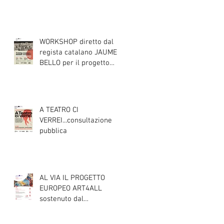
DI SCENA
WORKSHOP diretto dal
regista catalano JAUME
o
BELLO per il progetto
ART4ALL sulle tecniche
teatrali per l'inclusione di
persone con disabilità
nelle attività teatrali
A TEATRO CI
VERREI...consultazione
pubblica
AL VIA IL PROGETTO
EUROPEO ART4ALL
sostenuto dal
programma Interreg IPA
South Adriatic 21-27 con