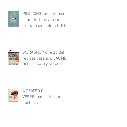
PINOCCHIO un bambino
come tutti gli altri in
prima nazionale a COLPI
DI SCENA
WORKSHOP diretto dal
regista catalano JAUME
BELLO per il progetto
ART4ALL sulle tecniche
teatrali per l'inclusione di
persone con disabilità
nelle attività teatrali
A TEATRO CI
VERREI...consultazione
pubblica