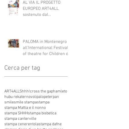
AL VIA IL PROGETTO
EUROPEO ART4ALL
sostenuto dal
programma Interreg IPA
South Adriatic 21-27 con
Italia, Albania e
Montenegro.
PALOMA in Montenegro
all’International Festival
of theatre for Children di
Danilovgrad
Cerca per tag
ART4ALL
Shhh!
cross the gap
hamleto
hubu re
kater
novoli
palo
peterpan
smile
smile stampa
stampa
stampa Mattia e il nonno
stampa SHHH
stampa bisbetica
stampa canterville
stampa cenerentola
stampa dafne