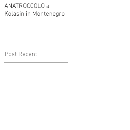
ANATROCCOLO a
Francesco Brusa su
Kolasin in Montenegro
altrevelocita.it
Post Recenti