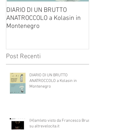
DIARIO DI UN BRUTTO
(H)amleto visto
ANATROCCOLO a Kolasin in
Brusa su altreve
Montenegro
Post Recenti
DIARIO DI UN BRUTTO
ANATROCCOLO a Kolasin in
Montenegro
(H)amleto visto da Francesco Brusa
su altrevelocita.it