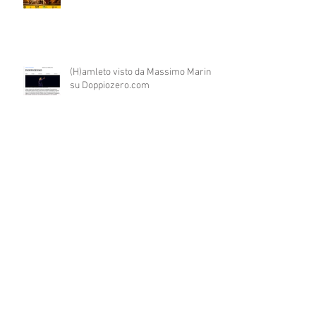
(H)amleto visto da Massimo Marino
su Doppiozero.com
PINOCCHIO un bambino come tutti
gli altri in prima nazionale a COLPI
DI SCENA
WORKSHOP diretto dal regista
catalano JAUME BELLO per il
progetto ART4ALL sulle tecniche
teatrali per l'inclusione di persone