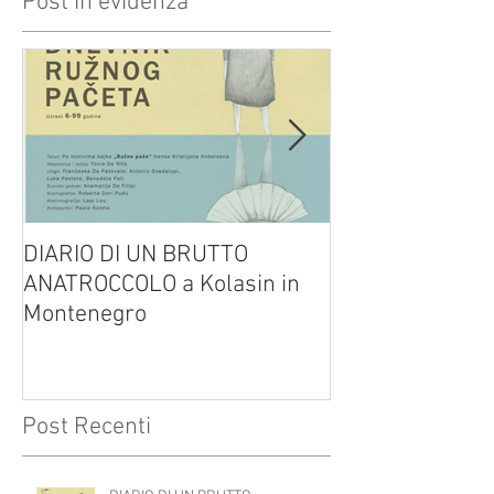
Post in evidenza
DIARIO DI UN BRUTTO
(H)amleto visto
ANATROCCOLO a Kolasin in
Brusa su altreve
Montenegro
Post Recenti