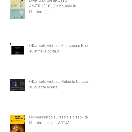
DIARIO DI UN BRUTTO
ANATROCCOLO a Kolasin in
Montenegro
(H)amleto visto da Francesco Brusa
su altrevelocita.it
(H)amleto visto da Roberto Canziani
su quante scene
Un workshop su teatro e disabilità in
Montenegro per ART4ALL