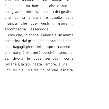
scambio scenico ed emozionale tra il 
fascino di una bambola, che riproduce 
con grazia e minuzia la realtà dei gesti di 
una donna anziana, e quello della 
musica, che quei gesti li ispira, li 
accompagna, li asseconda. 
È così che, in scena, Paloma è un’anima 
canterina, dai grandi occhi profondi, con i 
suoi bagagli pieni del tempo trascorso e 
che mai più ritornerà, perché il tempo si 
sa, divora le cose semplici, come 
l’infanzia, la giovinezza, l’amore, la vita.
Con lei c’è un’altra figura che aspetta, 
osserva, scandisce e determina 
silenziosa il compiersi di questo viaggio e 
per farlo utilizza uno strumento musicale 
ed un metronomo. E’ una presenza 
misteriosa quella del tempo o chissà chi 
e Paloma cerca ingenuamente di 