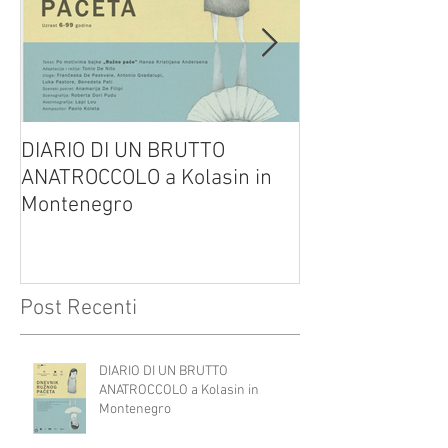
DIARIO DI UN BRUTTO
(H)amleto visto
ANATROCCOLO a Kolasin in
Brusa su altreve
Montenegro
Post Recenti
DIARIO DI UN BRUTTO
ANATROCCOLO a Kolasin in
Montenegro