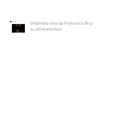
(H)amleto visto da Francesco Brusa
su altrevelocita.it
(H)amleto visto da Roberto Canziani
su quante scene
Un workshop su teatro e disabilità in
Montenegro per ART4ALL