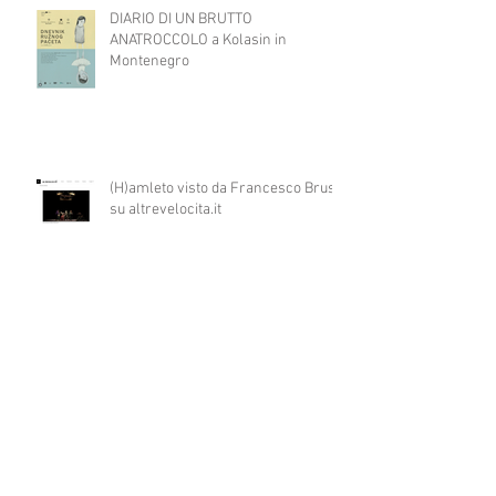
DIARIO DI UN BRUTTO
ANATROCCOLO a Kolasin in
Montenegro
(H)amleto visto da Francesco Brusa
su altrevelocita.it
(H)amleto visto da Roberto Canziani
su quante scene
Un workshop su teatro e disabilità in
Montenegro per ART4ALL