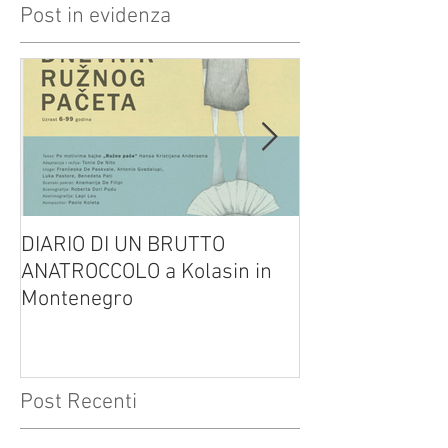
Post in evidenza
DIARIO DI UN BRUTTO
(H)amleto visto
ANATROCCOLO a Kolasin in
Brusa su altreve
Montenegro
Post Recenti