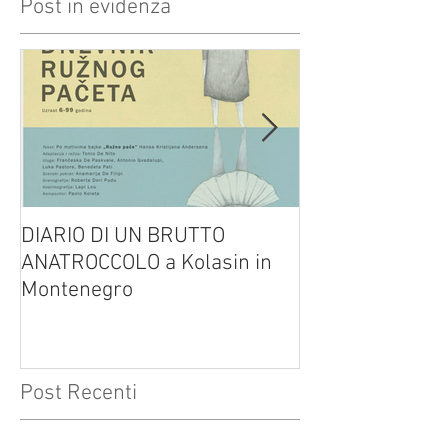
Post in evidenza
DIARIO DI UN BRUTTO
(H)amleto visto
ANATROCCOLO a Kolasin in
Brusa su altreve
Montenegro
Post Recenti