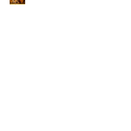
(H)amleto visto da Massimo Marino
su Doppiozero.com
PINOCCHIO un bambino come tutti
gli altri in prima nazionale a COLPI
DI SCENA
WORKSHOP diretto dal regista
catalano JAUME BELLO per il
progetto ART4ALL sulle tecniche
teatrali per l'inclusione di persone