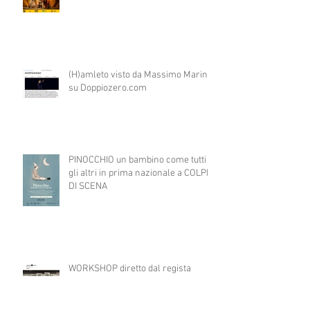
(H)amleto visto da Massimo Marino
su Doppiozero.com
PINOCCHIO un bambino come tutti
gli altri in prima nazionale a COLPI
DI SCENA
WORKSHOP diretto dal regista
catalano JAUME BELLO per il
progetto ART4ALL sulle tecniche
teatrali per l'inclusione di persone