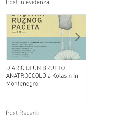
Post in evidenza
DIARIO DI UN BRUTTO
(H)amleto visto
ANATROCCOLO a Kolasin in
Brusa su altreve
Montenegro
Post Recenti