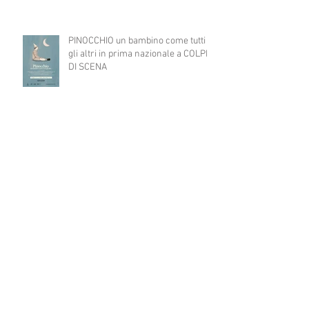
PINOCCHIO un bambino come tutti
gli altri in prima nazionale a COLPI
DI SCENA
WORKSHOP diretto dal regista
catalano JAUME BELLO per il
progetto ART4ALL sulle tecniche
teatrali per l'inclusione di persone
con disabilità nelle attività teatrali
A TEATRO CI VERREI...consultazione
pubblica