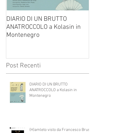
DIARIO DI UN BRUTTO
(H)amleto visto
ANATROCCOLO a Kolasin in
Brusa su altreve
Montenegro
Post Recenti
DIARIO DI UN BRUTTO
ANATROCCOLO a Kolasin in
Montenegro
(H)amleto visto da Francesco Brusa