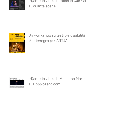
(H)amleto visto da Roberto Canziani
su quante scene
Un workshop su teatro e disabilità in
Montenegro per ART4ALL
(H)amleto visto da Massimo Marino
su Doppiozero.com
PINOCCHIO un bambino come tutti
gli altri in prima nazionale a COLPI
DI SCENA