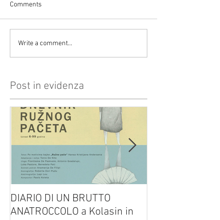
Comments
Write a comment...
Post in evidenza
DIARIO DI UN BRUTTO
(H)amleto visto
ANATROCCOLO a Kolasin in
Brusa su altreve