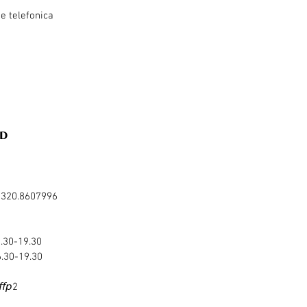
e telefonica
𝗗
 320.8607996
9.30-19.30
6.30-19.30
𝘧𝘱2