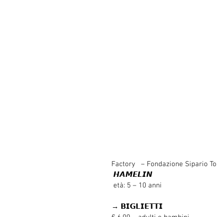
Factory   – Fondazione Sipario T
 𝙃𝘼𝙈𝙀𝙇𝙄𝙉
 età: 5 – 10 anni
→ 𝗕𝗜𝗚𝗟𝗜𝗘𝗧𝗧𝗜