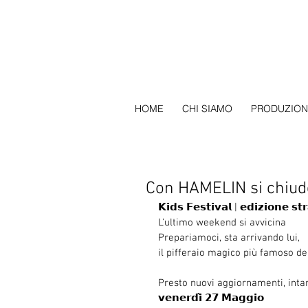
HOME
CHI SIAMO
PRODUZION
Con HAMELIN si chiude
𝗞𝗶𝗱𝘀 𝗙𝗲𝘀𝘁𝗶𝘃𝗮𝗹 | 𝗲𝗱𝗶𝘇𝗶𝗼𝗻𝗲 𝘀𝘁𝗿
L'ultimo weekend si avvicina
Prepariamoci, sta arrivando lui,
il pifferaio magico più famoso de
Presto nuovi aggiornamenti, inta
𝘃𝗲𝗻𝗲𝗿𝗱𝗶̀ 𝟮𝟳 𝗠𝗮𝗴𝗴𝗶𝗼