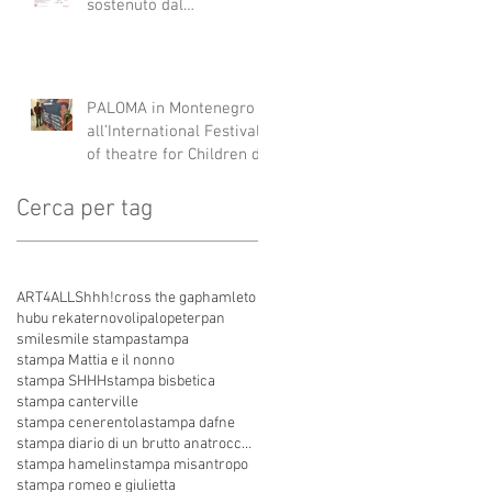
sostenuto dal
programma Interreg IPA
South Adriatic 21-27 con
Italia, Albania e
Montenegro.
PALOMA in Montenegro
all’International Festival
of theatre for Children di
Danilovgrad
Cerca per tag
ART4ALL
Shhh!
cross the gap
hamleto
hubu re
kater
novoli
palo
peterpan
smile
smile stampa
stampa
stampa Mattia e il nonno
stampa SHHH
stampa bisbetica
stampa canterville
stampa cenerentola
stampa dafne
stampa diario di un brutto anatroccolo
stampa hamelin
stampa misantropo
stampa romeo e giulietta