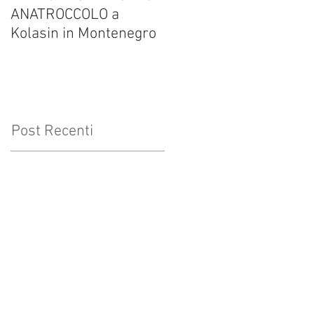
ANATROCCOLO a
Francesco Brusa su
Kolasin in Montenegro
altrevelocita.it
Post Recenti