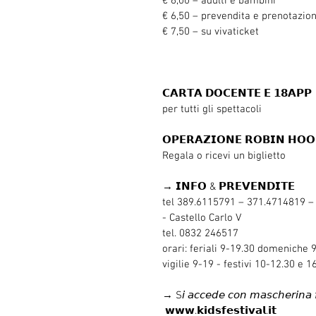
€ 6,00 – adulti e bambini
€ 6,50 – prevendita e prenotazion
€ 7,50 – su vivaticket
𝗖𝗔𝗥𝗧𝗔 𝗗𝗢𝗖𝗘𝗡𝗧𝗘 𝗘 𝟭𝟴𝗔𝗣𝗣
per tutti gli spettacoli 
𝗢𝗣𝗘𝗥𝗔𝗭𝗜𝗢𝗡𝗘 𝗥𝗢𝗕𝗜𝗡 𝗛𝗢𝗢
Regala o ricevi un biglietto
→ 𝗜𝗡𝗙𝗢 & 𝗣𝗥𝗘𝗩𝗘𝗡𝗗𝗜𝗧𝗘
tel 389.6115791 – 371.4714819 –
- Castello Carlo V
tel. 0832 246517
orari: feriali 9-19.30 domeniche 
vigilie 9-19 - festivi 10-12.30 e 1
→ S𝘪 𝘢𝘤𝘤𝘦𝘥𝘦 𝘤𝘰𝘯 𝘮𝘢𝘴𝘤𝘩𝘦𝘳𝘪𝘯𝘢 
 𝘄𝘄𝘄.𝗸𝗶𝗱𝘀𝗳𝗲𝘀𝘁𝗶𝘃𝗮𝗹.𝗶𝘁 