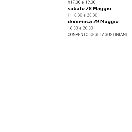
h17,00 e 19,00 
𝘀𝗮𝗯𝗮𝘁𝗼 𝟮𝟴 𝗠𝗮𝗴𝗴𝗶𝗼 
H 18,30 e 20,30
𝗱𝗼𝗺𝗲𝗻𝗶𝗰𝗮 𝟮𝟵 𝗠𝗮𝗴𝗴𝗶𝗼 
18,30 e 20,30
CONVENTO DEGLI AGOSTINIANI