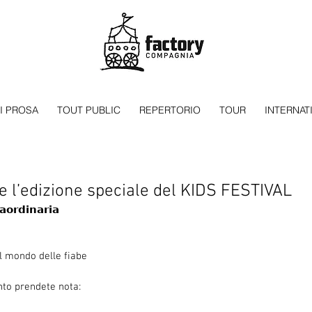
I PROSA
TOUT PUBLIC
REPERTORIO
TOUR
INTERNAT
 l’edizione speciale del KIDS FESTIVAL
𝗮𝗼𝗿𝗱𝗶𝗻𝗮𝗿𝗶𝗮
l mondo delle fiabe
nto prendete nota: