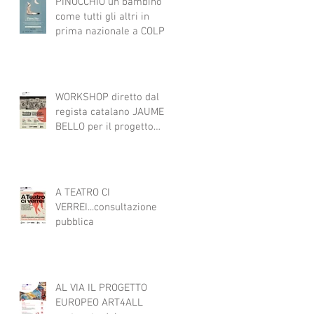
PINOCCHIO un bambino
come tutti gli altri in
prima nazionale a COLPI
DI SCENA
WORKSHOP diretto dal
regista catalano JAUME
BELLO per il progetto
ART4ALL sulle tecniche
teatrali per l'inclusione di
persone con disabilità
nelle attività teatrali
A TEATRO CI
VERREI...consultazione
pubblica
AL VIA IL PROGETTO
EUROPEO ART4ALL