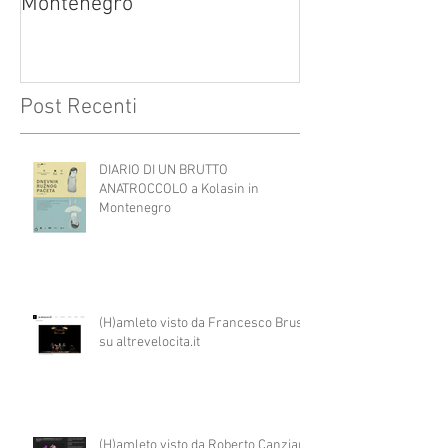
Montenegro
Post Recenti
DIARIO DI UN BRUTTO
ANATROCCOLO a Kolasin in
Montenegro
(H)amleto visto da Francesco Brusa
su altrevelocita.it
(H)amleto visto da Roberto Canziani