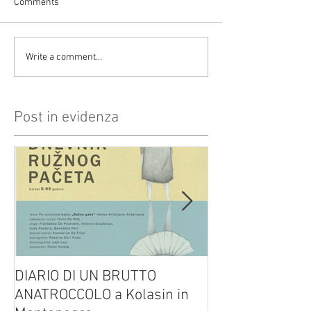
Comments
Write a comment...
Post in evidenza
DIARIO DI UN BRUTTO
(H)amleto visto
ANATROCCOLO a Kolasin in
Brusa su altreve