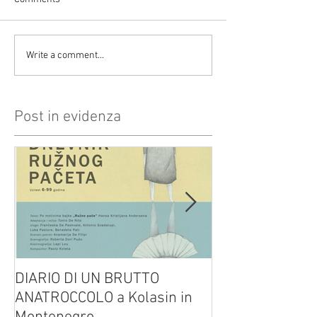
Write a comment...
Post in evidenza
DIARIO DI UN BRUTTO
(H)amleto visto
ANATROCCOLO a Kolasin in
Brusa su altreve