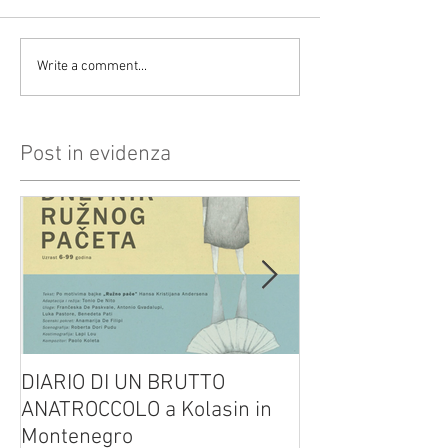
Write a comment...
Post in evidenza
DIARIO DI UN BRUTTO
(H)amleto visto
ANATROCCOLO a Kolasin in
Brusa su altreve
Montenegro