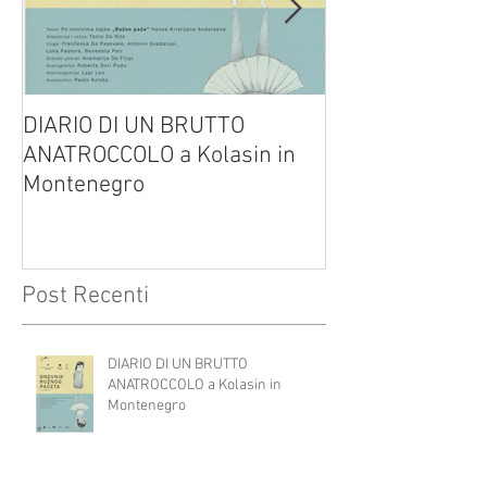
DIARIO DI UN BRUTTO
(H)amleto visto
ANATROCCOLO a Kolasin in
Brusa su altreve
Montenegro
Post Recenti
DIARIO DI UN BRUTTO
ANATROCCOLO a Kolasin in
Montenegro