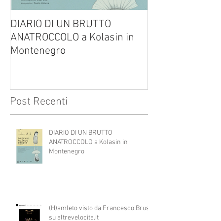
DIARIO DI UN BRUTTO
(H)amleto visto
ANATROCCOLO a Kolasin in
Brusa su altreve
Montenegro
Post Recenti
DIARIO DI UN BRUTTO
ANATROCCOLO a Kolasin in
Montenegro
(H)amleto visto da Francesco Brusa
su altrevelocita.it