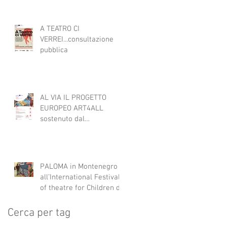
teatrali per l'inclusione di
persone con disabilità
nelle attività teatrali
A TEATRO CI
VERREI...consultazione
pubblica
AL VIA IL PROGETTO
EUROPEO ART4ALL
sostenuto dal
programma Interreg IPA
South Adriatic 21-27 con
Italia, Albania e
Montenegro.
PALOMA in Montenegro
all’International Festival
of theatre for Children di
Danilovgrad
Cerca per tag