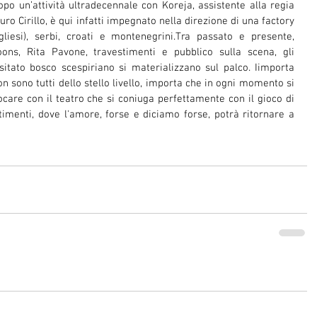
opo un’attività ultradecennale con Koreja, assistente alla regia 
turo Cirillo, è qui infatti impegnato nella direzione di una factory 
ugliesi), serbi, croati e montenegrini.Tra passato e presente, 
ons, Rita Pavone, travestimenti e pubblico sulla scena, gli 
itato bosco scespiriano si materializzano sul palco. Iimporta 
on sono tutti dello stello livello, importa che in ogni momento si 
ocare con il teatro che si coniuga perfettamente con il gioco di 
imenti, dove l'amore, forse e diciamo forse, potrà ritornare a 