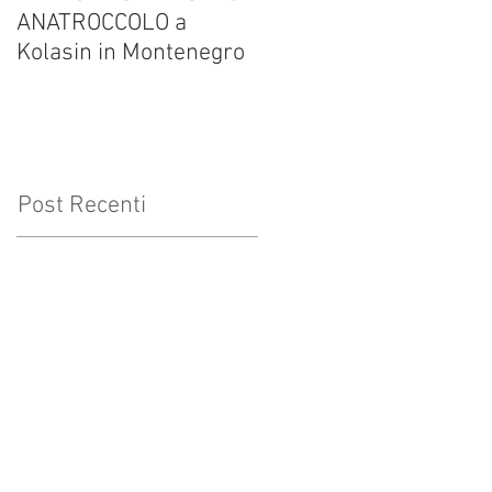
ANATROCCOLO a
Francesco Brusa su
Kolasin in Montenegro
altrevelocita.it
Post Recenti