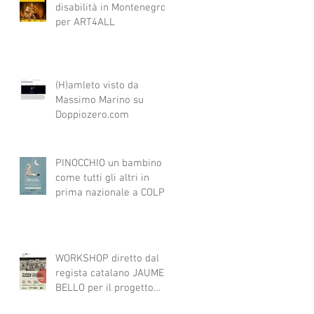
disabilità in Montenegro
per ART4ALL
(H)amleto visto da
Massimo Marino su
Doppiozero.com
PINOCCHIO un bambino
come tutti gli altri in
prima nazionale a COLPI
DI SCENA
WORKSHOP diretto dal
regista catalano JAUME
BELLO per il progetto
ART4ALL sulle tecniche