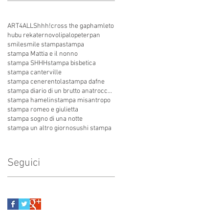
ART4ALL
Shhh!
cross the gap
hamleto
hubu re
kater
novoli
palo
peterpan
smile
smile stampa
stampa
stampa Mattia e il nonno
stampa SHHH
stampa bisbetica
stampa canterville
stampa cenerentola
stampa dafne
stampa diario di un brutto anatroccolo
stampa hamelin
stampa misantropo
stampa romeo e giulietta
stampa sogno di una notte
stampa un altro giorno
sushi stampa
Seguici