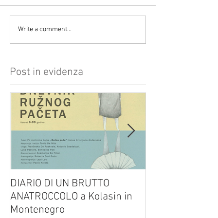
Write a comment...
Post in evidenza
DIARIO DI UN BRUTTO
(H)amleto visto
ANATROCCOLO a Kolasin in
Brusa su altreve
Montenegro