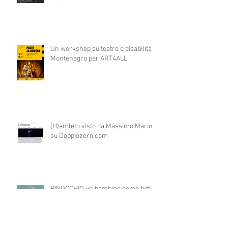
Un workshop su teatro e disabilità in
Montenegro per ART4ALL
(H)amleto visto da Massimo Marino
su Doppiozero.com
PINOCCHIO un bambino come tutti
gli altri in prima nazionale a COLPI
DI SCENA