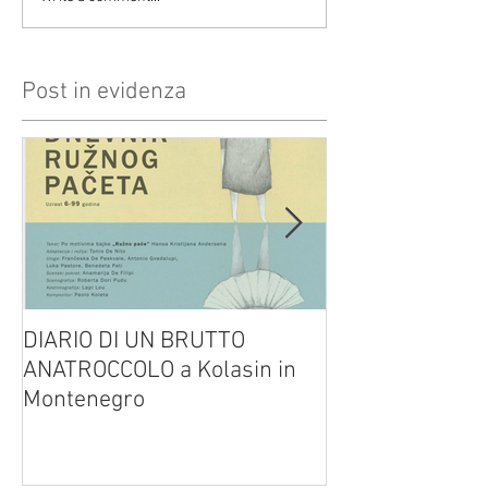
Post in evidenza
DIARIO DI UN BRUTTO
(H)amleto visto
ANATROCCOLO a Kolasin in
Brusa su altreve
Montenegro