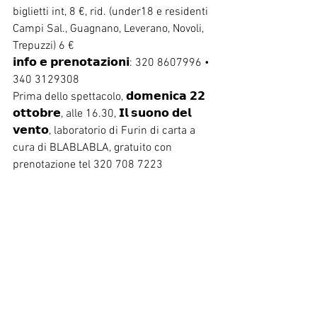
biglietti int, 8 €, rid. (under18 e residenti 
Campi Sal., Guagnano, Leverano, Novoli, 
Trepuzzi) 6 €
𝗶𝗻𝗳𝗼 𝗲 𝗽𝗿𝗲𝗻𝗼𝘁𝗮𝘇𝗶𝗼𝗻𝗶: 320 8607996 • 
340 3129308
Prima dello spettacolo, 𝗱𝗼𝗺𝗲𝗻𝗶𝗰𝗮 𝟮𝟮 
𝗼𝘁𝘁𝗼𝗯𝗿𝗲, alle 16.30, 𝗜𝗹 𝘀𝘂𝗼𝗻𝗼 𝗱𝗲𝗹 
𝘃𝗲𝗻𝘁𝗼, laboratorio di Furin di carta a 
cura di BLABLABLA, gratuito con 
prenotazione tel 320 708 7223