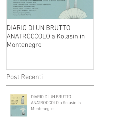
DIARIO DI UN BRUTTO
(H)amleto visto
ANATROCCOLO a Kolasin in
Brusa su altreve
Montenegro
Post Recenti
DIARIO DI UN BRUTTO
ANATROCCOLO a Kolasin in
Montenegro