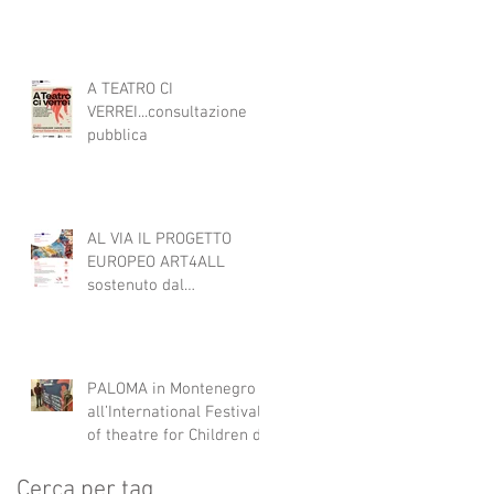
ART4ALL sulle tecniche
teatrali per l'inclusione di
persone con disabilità
nelle attività teatrali
A TEATRO CI
VERREI...consultazione
pubblica
AL VIA IL PROGETTO
EUROPEO ART4ALL
sostenuto dal
programma Interreg IPA
South Adriatic 21-27 con
Italia, Albania e
Montenegro.
PALOMA in Montenegro
all’International Festival
of theatre for Children di
Danilovgrad
Cerca per tag