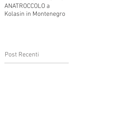
ANATROCCOLO a
Francesco Brusa su
Kolasin in Montenegro
altrevelocita.it
Post Recenti