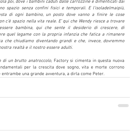
sola poi, dove i bambini caduti dalle carrozzine e dimenticati dai 
no spazio senza confini fisici e temporali. E l’isoladelmaipiù, 
esta di ogni bambino, un posto dove vanno a finire le cose 
n c'è spazio nella vita reale. E’ qui che Wendy riesce a trovare 
essere bambina, qui che sente il desiderio di crescere, di 
ere quel legame con la propria infanzia che fatica a rimanere 
stra che chiudiamo diventando grandi e che, invece, dovremmo 
nostra realtà e il nostro essere adulti.
o di un brutto anatroccolo
, Factory si cimenta in questa nuova 
ndamentali per la crescita dove sogno, vita e morte corrono 
re entrambe una grande avventura, a dirla come Peter. 