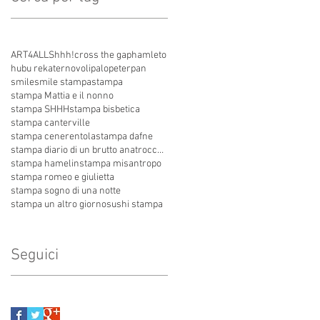
ART4ALL
Shhh!
cross the gap
hamleto
hubu re
kater
novoli
palo
peterpan
smile
smile stampa
stampa
stampa Mattia e il nonno
stampa SHHH
stampa bisbetica
stampa canterville
stampa cenerentola
stampa dafne
stampa diario di un brutto anatroccolo
stampa hamelin
stampa misantropo
stampa romeo e giulietta
stampa sogno di una notte
stampa un altro giorno
sushi stampa
Seguici