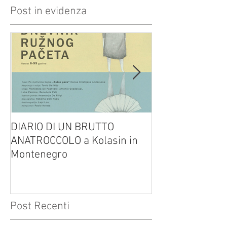
Post in evidenza
DIARIO DI UN BRUTTO
(H)amleto visto
ANATROCCOLO a Kolasin in
Brusa su altreve
Montenegro
Post Recenti