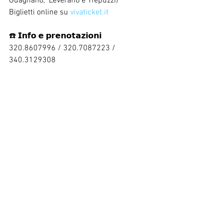
Guagnano,  Leverano e Trepuzzi)
Biglietti online su 
vivaticket.it
☎️ 𝗜𝗻𝗳𝗼 𝗲 𝗽𝗿𝗲𝗻𝗼𝘁𝗮𝘇𝗶𝗼𝗻𝗶
320.8607996 / 320.7087223 / 
340.3129308