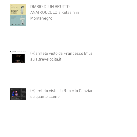
DIARIO DI UN BRUTTO
ANATROCCOLO a Kolasin in
Montenegro
(H)amleto visto da Francesco Brusa
su altrevelocita.it
(H)amleto visto da Roberto Canziani
su quante scene
Un workshop su teatro e disabilità in
Montenegro per ART4ALL