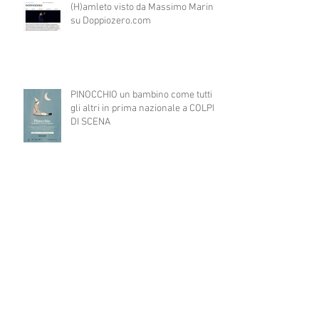
(H)amleto visto da Massimo Marino
su Doppiozero.com
PINOCCHIO un bambino come tutti
gli altri in prima nazionale a COLPI
DI SCENA
WORKSHOP diretto dal regista
catalano JAUME BELLO per il
progetto ART4ALL sulle tecniche
teatrali per l'inclusione di persone
con disabilità nelle attività teatrali
A TEATRO CI VERREI...consultazione