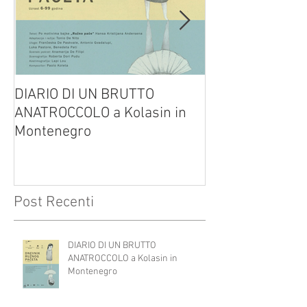
DIARIO DI UN BRUTTO
(H)amleto visto
ANATROCCOLO a Kolasin in
Brusa su altreve
Montenegro
Post Recenti
DIARIO DI UN BRUTTO
ANATROCCOLO a Kolasin in
Montenegro