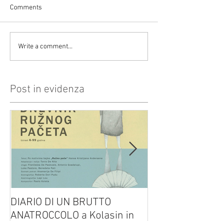
Comments
Write a comment...
Post in evidenza
DIARIO DI UN BRUTTO
(H)amleto visto
ANATROCCOLO a Kolasin in
Brusa su altreve