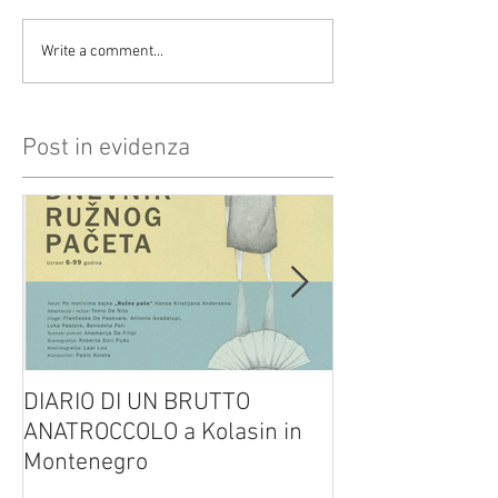
Write a comment...
Post in evidenza
DIARIO DI UN BRUTTO
(H)amleto visto
ANATROCCOLO a Kolasin in
Brusa su altreve
Montenegro