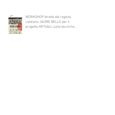
WORKSHOP diretto dal regista
catalano JAUME BELLO per il
progetto ART4ALL sulle tecniche
teatrali per l'inclusione di persone
con disabilità nelle attività teatrali
A TEATRO CI VERREI...consultazione
pubblica
AL VIA IL PROGETTO EUROPEO
ART4ALL sostenuto dal programma
Interreg IPA South Adriatic 21-27
con Italia, Albania e Montenegro.