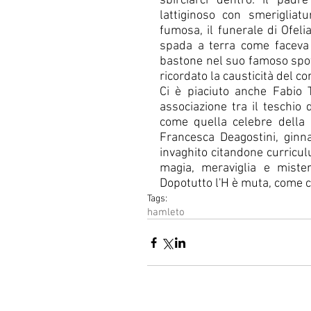
sbirciarci dentro: il pad
lattiginoso con smerigliat
fumosa, il funerale di Ofel
spada a terra come faceva 
bastone nel suo famoso spot
ricordato la causticità del c
Ci è piaciuto anche Fabio T
associazione tra il teschio 
come quella celebre della p
Francesca Deagostini, ginna
invaghito citandone curricul
magia, meraviglia e mister
Dopotutto l'H è muta, come c
Tags:
hamleto