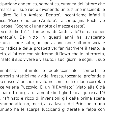
ipazione endemica, semantica, cutanea dell'attore che 
imarca e il suo ruolo divenendo un tutt'uno inscindibile 
ire: "Io Ho Amleto. Dentro". Incontriamo infatti il 
dice: "Piacere, io sono Amleto". La compagnia Factory è 
ra prosa ("Sogno di una notte di mezza estate",
 e Giulietta", "Il fantasma di Canterville") e teatro per 
rentola"). De Nitto in questi anni ha sviscerato 
un grande salto, un'operazione non soltanto sociale 
radicale delle prospettive: far riscrivere il testo, la 
eto, all'attore con sindrome di Down che lo interpreta, 
sato il suo vivere e vissuto, i suoi giorni e sogni, il suo 
ticata, infantile e adolescenziale, contorta e 
rrori sintattici ma vivida, fresca, toccante, profonda e 
a nascerà anche un volume con i testi di Tana correlati 
ce Valeria Puzzovio. E' un "(H)Amleto" (visto alla Città 
l bar offrono gratuitamente bottigliette d'acqua e caffè) 
, raffinato e ricco di invenzioni già dalla prima scena 
 stanno attorno, morti, al cadavere del Principe in una 
 Amleto ha le scarpe luccicanti glitterate e felpa con 