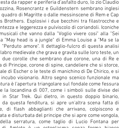
esta da rapper e periferia d'asfalto duro, lo zio Claudio 
arrozzina, Rosencrantz e Guildenstern sembrano inglesi 
n quadro di Magritte o dalle messinscene di Rem e Cap 
s Brothers. Esplosivi i due becchini tra filastrocche e 
ntezza e leggerezza e pulviscolo di coriandoli. Iconiche 
musicali che vanno dalla "Voglio vivere cosi" alla "Sei 
 a "May head is a jungle" di Emma Louise a "Ma se la 
 "Perduto amore". Il dettaglio-fulcro di questa analisi 
labro medievale che grava e gravita sulle loro teste, un 
 due corolle che sembrano due corone, una di Re e 
a di Principe, corone di spine, candeliere che si storce, 
cale di Escher o le teste di manichino di De Chirico, e si 
 e incubo visionario. Altro segno scenico funzionale ma 
atura è l'apertura triangolare sul fondale come fessura 
 la locandina di 007, come i simboli sulle divise dei 
in Star Trek. Qui dietro, in questo doppio binario, 
a da questa fenditura, si apre un'altra scena fatta di 
ve, di flash abbaglianti che arrivano, colpiscono e 
ata e disturbata del principe che si apre come vongola, 
ella serratura, come taglio di Lucio Fontana per 