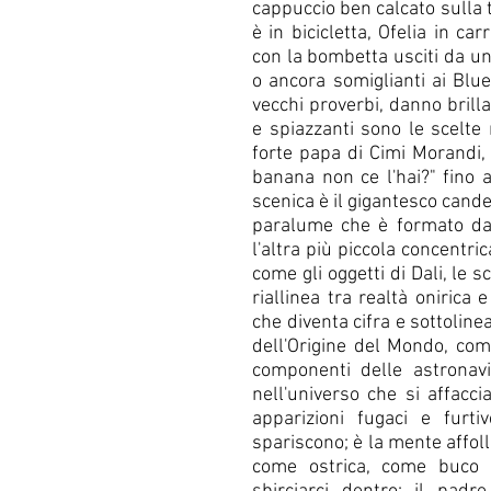
cappuccio ben calcato sulla t
è in bicicletta, Ofelia in c
con la bombetta usciti da u
o ancora somiglianti ai Blue
vecchi proverbi, danno brilla
e spiazzanti sono le scelte 
forte papa di Cimi Morandi,
banana non ce l'hai?" fino a
scenica è il gigantesco cande
paralume che è formato da
l'altra più piccola concentric
come gli oggetti di Dali, le s
riallinea tra realtà onirica
che diventa cifra e sottoline
dell'Origine del Mondo, come
componenti delle astronavi 
nell'universo che si affacci
apparizioni fugaci e furti
spariscono; è la mente affoll
come ostrica, come buco d