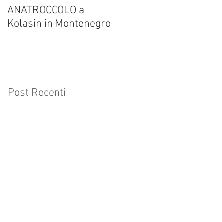
ANATROCCOLO a
Francesco Brusa su
Kolasin in Montenegro
altrevelocita.it
Post Recenti