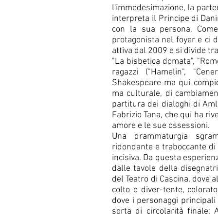
l'immedesimazione, la partec
interpreta il Principe di Dan
con la sua persona. Come d
protagonista nel foyer e ci 
attiva dal 2009 e si divide t
"La bisbetica domata", "Romeo
ragazzi ("Hamelin", "Cene
Shakespeare ma qui compie 
ma culturale, di cambiamento 
partitura dei dialoghi di Aml
Fabrizio Tana, che qui ha river
amore e le sue ossessioni.
Una drammaturgia sgramma
ridondante e traboccante di e
incisiva. Da questa esperienz
dalle tavole della disegnatri
del Teatro di Cascina, dove a
colto e diver-tente, colorato
dove i personaggi principali
sorta di circolarità finale: