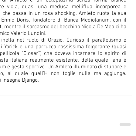
re di Amleto è un ectoplasma senza forma bianco 
ure viola, quasi una medusa melliflua incorporea e 
ia che passa in un rosa shocking. Amleto ruota la sua 
Ennio Doris, fondatore di Banca Mediolanum, con il 
, mentre il sarcasmo del becchino Nicola De Meo ci ha 
omico Valerio Lundini.
inella nel ruolo di Orazio. Curioso il parallelismo e 
di Yorick e una parrucca rossissima folgorante (quasi 
ellicola "Closer") che doveva incarnare lo spirito di 
sta italiana realmente esistente, della quale Tana è 
um e gesta sportive. Un Amleto illuminato di stupore e 
o, al quale quell'H non toglie nulla ma aggiunge. 
i insegna Django.