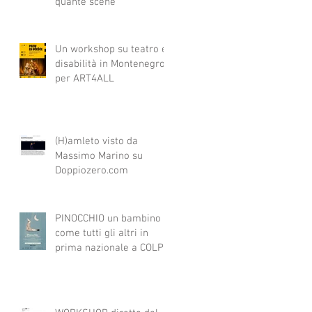
quante scene
Un workshop su teatro e
disabilità in Montenegro
per ART4ALL
(H)amleto visto da
Massimo Marino su
Doppiozero.com
PINOCCHIO un bambino
come tutti gli altri in
prima nazionale a COLPI
DI SCENA