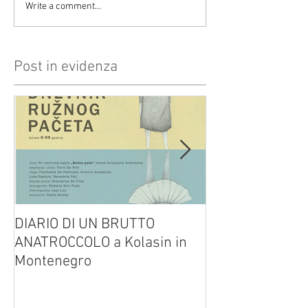
Write a comment...
Post in evidenza
DIARIO DI UN BRUTTO
(H)amleto visto
ANATROCCOLO a Kolasin in
Brusa su altreve
Montenegro