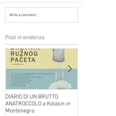
Write a comment...
Post in evidenza
DIARIO DI UN BRUTTO
(H)amleto visto
ANATROCCOLO a Kolasin in
Brusa su altreve
Montenegro