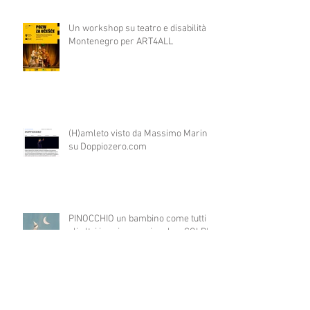
Un workshop su teatro e disabilità in
Montenegro per ART4ALL
(H)amleto visto da Massimo Marino
su Doppiozero.com
PINOCCHIO un bambino come tutti
gli altri in prima nazionale a COLPI
DI SCENA