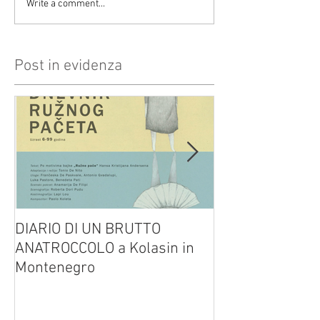
Write a comment...
Post in evidenza
DIARIO DI UN BRUTTO
(H)amleto visto
ANATROCCOLO a Kolasin in
Brusa su altreve
Montenegro