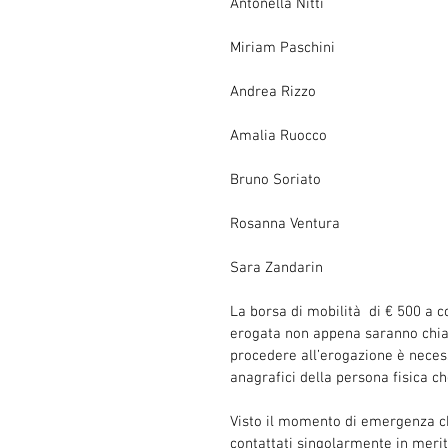
Antonella Nitti
Miriam Paschini
Andrea Rizzo
Amalia Ruocco
Bruno Soriato
Rosanna Ventura
Sara Zandarin
La borsa di mobilità  di € 500 a c
erogata non appena saranno chiare
procedere all’erogazione è neces
anagrafici della persona fisica ch
Visto il momento di emergenza ch
contattati singolarmente in merito