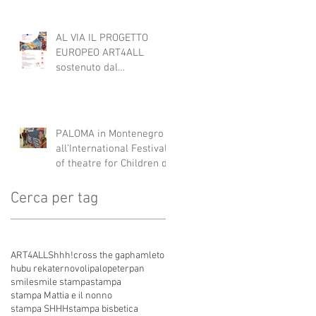
AL VIA IL PROGETTO
EUROPEO ART4ALL
sostenuto dal
programma Interreg IPA
South Adriatic 21-27 con
Italia, Albania e
Montenegro.
PALOMA in Montenegro
all’International Festival
of theatre for Children di
Danilovgrad
Cerca per tag
ART4ALL
Shhh!
cross the gap
hamleto
hubu re
kater
novoli
palo
peterpan
smile
smile stampa
stampa
stampa Mattia e il nonno
stampa SHHH
stampa bisbetica