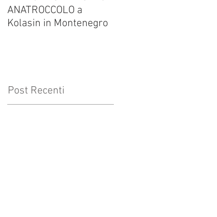
ANATROCCOLO a
Francesco Brusa su
Kolasin in Montenegro
altrevelocita.it
Post Recenti