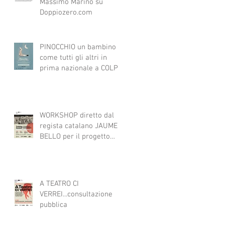
Massimo Marino su
Doppiozero.com
PINOCCHIO un bambino
come tutti gli altri in
prima nazionale a COLPI
DI SCENA
WORKSHOP diretto dal
regista catalano JAUME
BELLO per il progetto
ART4ALL sulle tecniche
teatrali per l'inclusione di
persone con disabilità
nelle attività teatrali
A TEATRO CI
VERREI...consultazione
pubblica