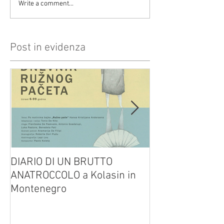
Write a comment...
Post in evidenza
DIARIO DI UN BRUTTO
(H)amleto visto
ANATROCCOLO a Kolasin in
Brusa su altreve
Montenegro