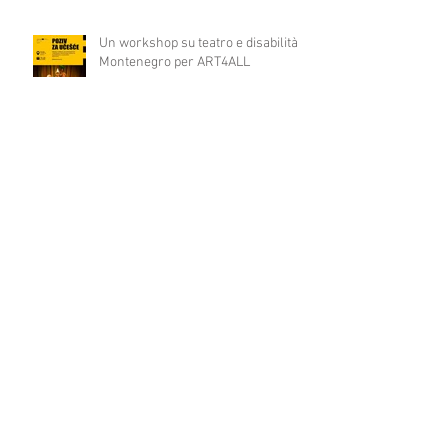
Un workshop su teatro e disabilità in
Montenegro per ART4ALL
(H)amleto visto da Massimo Marino
su Doppiozero.com
PINOCCHIO un bambino come tutti
gli altri in prima nazionale a COLPI
DI SCENA