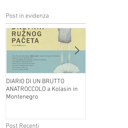
Post in evidenza
DIARIO DI UN BRUTTO
(H)amleto visto
ANATROCCOLO a Kolasin in
Brusa su altreve
Montenegro
Post Recenti