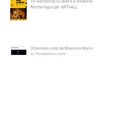
Un workshop su teatro e disabilità in
Montenegro per ART4ALL
(H)amleto visto da Massimo Marino
su Doppiozero.com
PINOCCHIO un bambino come tutti
gli altri in prima nazionale a COLPI
DI SCENA
WORKSHOP diretto dal regista