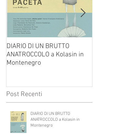
DIARIO DI UN BRUTTO
(H)amleto visto
ANATROCCOLO a Kolasin in
Brusa su altreve
Montenegro
Post Recenti
DIARIO DI UN BRUTTO
ANATROCCOLO a Kolasin in
Montenegro