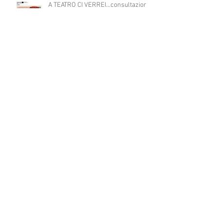
A TEATRO CI VERREI...consultazione
pubblica
AL VIA IL PROGETTO EUROPEO
ART4ALL sostenuto dal programma
Interreg IPA South Adriatic 21-27
con Italia, Albania e Montenegro.
PALOMA in Montenegro
all’International Festival of theatre
for Children di Danilovgrad
Cerca per tag