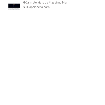
(H)amleto visto da Massimo Marino
su Doppiozero.com
PINOCCHIO un bambino come tutti
gli altri in prima nazionale a COLPI
DI SCENA
WORKSHOP diretto dal regista
catalano JAUME BELLO per il
progetto ART4ALL sulle tecniche
teatrali per l'inclusione di persone
con disabilità nelle attività teatrali