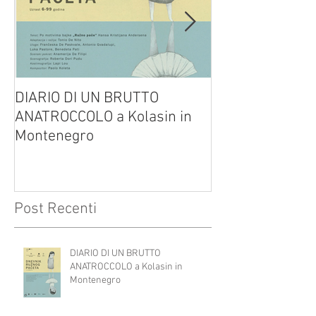
DIARIO DI UN BRUTTO
(H)amleto visto
ANATROCCOLO a Kolasin in
Brusa su altreve
Montenegro
Post Recenti
DIARIO DI UN BRUTTO
ANATROCCOLO a Kolasin in
Montenegro