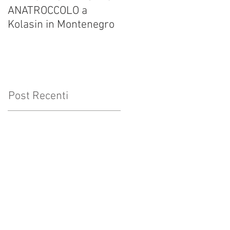
ANATROCCOLO a
Francesco Brusa su
Kolasin in Montenegro
altrevelocita.it
Post Recenti