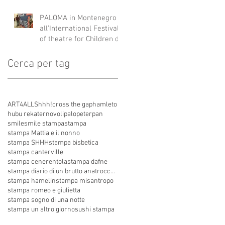
Italia, Albania e
Montenegro.
PALOMA in Montenegro
all’International Festival
of theatre for Children di
Danilovgrad
Cerca per tag
ART4ALL
Shhh!
cross the gap
hamleto
hubu re
kater
novoli
palo
peterpan
smile
smile stampa
stampa
stampa Mattia e il nonno
stampa SHHH
stampa bisbetica
stampa canterville
stampa cenerentola
stampa dafne
stampa diario di un brutto anatroccolo
stampa hamelin
stampa misantropo
stampa romeo e giulietta
stampa sogno di una notte
stampa un altro giorno
sushi stampa