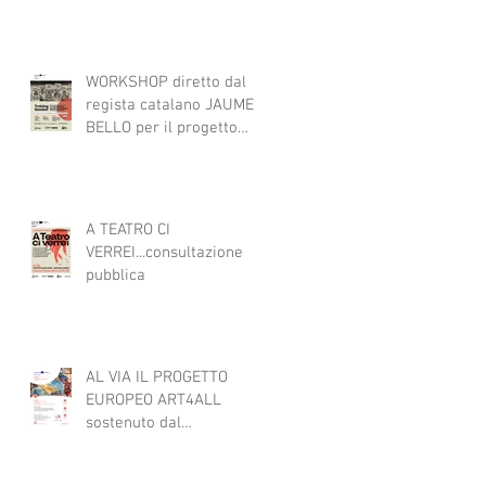
DI SCENA
WORKSHOP diretto dal
regista catalano JAUME
BELLO per il progetto
ART4ALL sulle tecniche
teatrali per l'inclusione di
persone con disabilità
nelle attività teatrali
A TEATRO CI
VERREI...consultazione
pubblica
AL VIA IL PROGETTO
EUROPEO ART4ALL
sostenuto dal
programma Interreg IPA
South Adriatic 21-27 con