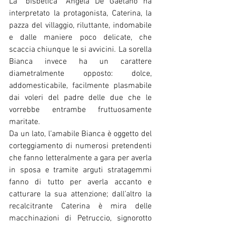
La “bisbetica” Angela De Gaetano ha 
interpretato la protagonista, Caterina, la 
pazza del villaggio, riluttante, indomabile 
e dalle maniere poco delicate, che 
scaccia chiunque le si avvicini. La sorella 
Bianca invece ha un carattere 
diametralmente opposto: dolce, 
addomesticabile, facilmente plasmabile 
dai voleri del padre delle due che le 
vorrebbe entrambe fruttuosamente 
maritate. 
Da un lato, l’amabile Bianca è oggetto del 
corteggiamento di numerosi pretendenti 
che fanno letteralmente a gara per averla 
in sposa e tramite arguti stratagemmi 
fanno di tutto per averla accanto e 
catturare la sua attenzione; dall’altro la 
recalcitrante Caterina è mira delle 
macchinazioni di Petruccio, signorotto 