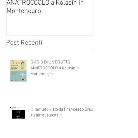
ANATROCCOLO a Kolasin in
Brusa su altreve
Montenegro
Post Recenti
DIARIO DI UN BRUTTO
ANATROCCOLO a Kolasin in
Montenegro
(H)amleto visto da Francesco Brusa
su altrevelocita.it