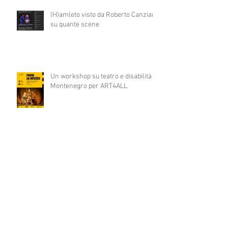
(H)amleto visto da Roberto Canziani
su quante scene
Un workshop su teatro e disabilità in
Montenegro per ART4ALL
(H)amleto visto da Massimo Marino
su Doppiozero.com
PINOCCHIO un bambino come tutti
gli altri in prima nazionale a COLPI