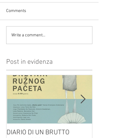
Comments
Write a comment...
Post in evidenza
DIARIO DI UN BRUTTO
(H)amleto visto