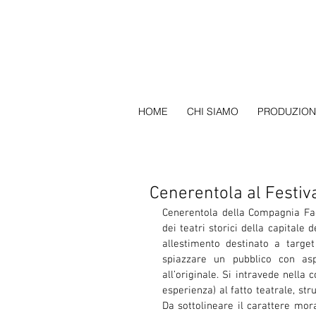
HOME
CHI SIAMO
PRODUZION
Cenerentola al Festiv
Cenerentola della Compagnia Fact
dei teatri storici della capitale d
allestimento destinato a target
spiazzare un pubblico con aspe
all’originale. Si intravede nella 
esperienza) al fatto teatrale, str
Da sottolineare il carattere mora