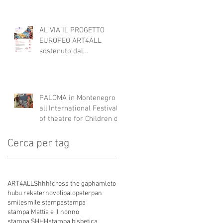
AL VIA IL PROGETTO
EUROPEO ART4ALL
sostenuto dal
programma Interreg IPA
South Adriatic 21-27 con
Italia, Albania e
Montenegro.
PALOMA in Montenegro
all’International Festival
of theatre for Children di
Danilovgrad
Cerca per tag
ART4ALL
Shhh!
cross the gap
hamleto
hubu re
kater
novoli
palo
peterpan
smile
smile stampa
stampa
stampa Mattia e il nonno
stampa SHHH
stampa bisbetica