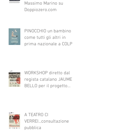
Massimo Marino su
Doppiozero.com
PINOCCHIO un bambino
come tutti gli altri in
prima nazionale a COLPI
DI SCENA
WORKSHOP diretto dal
regista catalano JAUME
BELLO per il progetto
ART4ALL sulle tecniche
teatrali per l'inclusione di
persone con disabilità
nelle attività teatrali
A TEATRO CI
VERREI...consultazione
pubblica