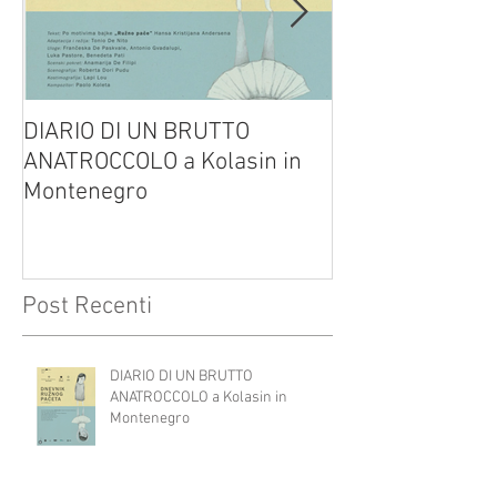
DIARIO DI UN BRUTTO
(H)amleto visto
ANATROCCOLO a Kolasin in
Brusa su altreve
Montenegro
Post Recenti
DIARIO DI UN BRUTTO
ANATROCCOLO a Kolasin in
Montenegro