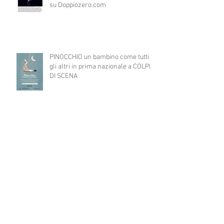
su Doppiozero.com
PINOCCHIO un bambino come tutti
gli altri in prima nazionale a COLPI
DI SCENA
WORKSHOP diretto dal regista
catalano JAUME BELLO per il
progetto ART4ALL sulle tecniche
teatrali per l'inclusione di persone
con disabilità nelle attività teatrali
A TEATRO CI VERREI...consultazione
pubblica