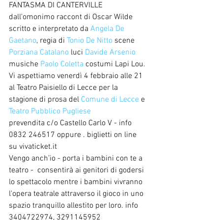
FANTASMA DI CANTERVILLE 
dall'omonimo raccont di Oscar Wilde 
scritto e interpretato da 
Angela De 
Gaetano
, regia di 
Tonio De Nitto
 scene 
Porziana Catalano
 luci 
Davide Arsenio
musiche 
Paolo Coletta
 costumi Lapi Lou.
Vi aspettiamo venerdì 4 febbraio alle 21 
al Teatro Paisiello di Lecce per la 
stagione di prosa del 
Comune di Lecce
 e 
Teatro Pubblico Pugliese
prevendita c/o Castello Carlo V - info 
0832 246517 oppure . biglietti on line 
su vivaticket.it 
Vengo anch’io - porta i bambini con te a 
teatro -  consentirà ai genitori di godersi 
lo spettacolo mentre i bambini vivranno 
l'opera teatrale attraverso il gioco in uno 
spazio tranquillo allestito per loro. info 
3404722974, 3291145952