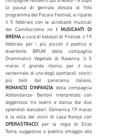
compagnie residenti qui a Novoli - e dopo 
la pausa di gennaio dovuta al fitto 
programma del Focara Festival, si riparte 
il 5 febbraio con le acrobazie musicali 
dei Camillocromo ne 
I MUSICANTI DI 
BREMA
 a cura di katalyst di Firenze. il 19 
febbraio per i più piccoli il poetico e 
divertente BRUM della compagnia 
Drammatico Vegetale di Ravenna. il 5 
marzo il grande ritorno, per il suo 
ventennale, di uno degli spettacoli  storici 
più belli del panorama italiano, 
ROMANZO D'INFANZIA
 della compagnia 
Abbondanza- Bertoni interpretato con 
leggerezza tra teatro e danza dai due 
splendidi danzatori. Domenica 19 marzo 
è la volta dei vicini di casa Koreja con 
OPERASTRACCI 
per la regia di Enzo 
Toma, suggestivo e poetico omaggio alla 