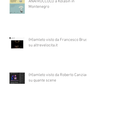
ANATROCCOLO a Kolasin in
Montenegro
(H)amleto visto da Francesco Brusa
su altrevelocita.it
(H)amleto visto da Roberto Canziani
su quante scene
Un workshop su teatro e disabilità in
Montenegro per ART4ALL