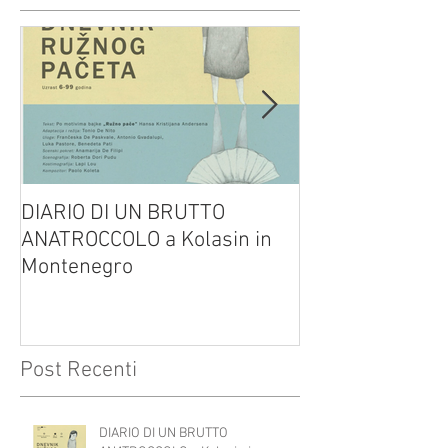
DIARIO DI UN BRUTTO
(H)amleto visto
ANATROCCOLO a Kolasin in
Brusa su altreve
Montenegro
Post Recenti
DIARIO DI UN BRUTTO