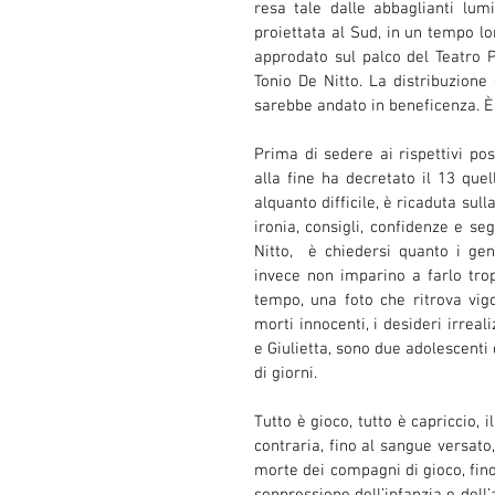
resa tale dalle abbaglianti lum
proiettata al Sud, in un tempo l
approdato sul palco del Teatro Pa
Tonio De Nitto. La distribuzione de
sarebbe andato in beneficenza. È i
Prima di sedere ai rispettivi pos
alla fine ha decretato il 13 quell
alquanto difficile, è ricaduta sull
ironia, consigli, confidenze e seg
Nitto,  è chiedersi quanto i gen
invece non imparino a farlo trop
tempo, una foto che ritrova vig
morti innocenti, i desideri irreal
e Giulietta, sono due adolescenti
di giorni.  
Tutto è gioco, tutto è capriccio, i
contraria, fino al sangue versato,
morte dei compagni di gioco, fino 