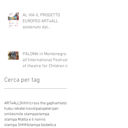
AL VIA IL PROGETTO
EUROPEO ART4ALL
sostenuto dal
programma Interreg IPA
South Adriatic 21-27 con
Italia, Albania e
Montenegro.
PALOMA in Montenegro
all’International Festival
of theatre for Children di
Danilovgrad
Cerca per tag
ART4ALL
Shhh!
cross the gap
hamleto
hubu re
kater
novoli
palo
peterpan
smile
smile stampa
stampa
stampa Mattia e il nonno
stampa SHHH
stampa bisbetica