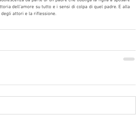
adolescenza da parte di un padre che obbliga la figlia a sposare 
ria dell’amore su tutto e i sensi di colpa di quel padre. E alla 
 degli attori e la riflessione.