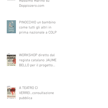
Massimo Marino su
Doppiozero.com
PINOCCHIO un bambino
come tutti gli altri in
prima nazionale a COLPI
DI SCENA
WORKSHOP diretto dal
regista catalano JAUME
BELLO per il progetto
ART4ALL sulle tecniche
teatrali per l'inclusione di
persone con disabilità
nelle attività teatrali
A TEATRO CI
VERREI...consultazione
pubblica