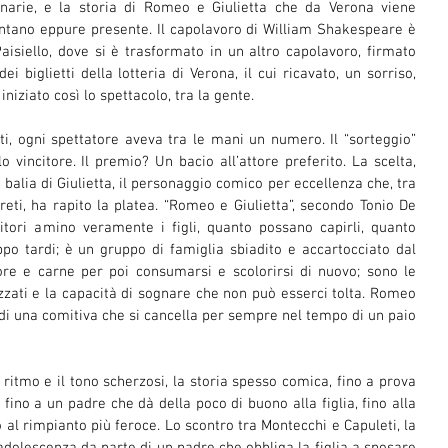
inarie, e la storia di Romeo e Giulietta che da Verona viene 
ontano eppure presente. Il capolavoro di William Shakespeare è 
isiello, dove si è trasformato in un altro capolavoro, firmato 
i biglietti della lotteria di Verona, il cui ricavato, un sorriso, 
niziato così lo spettacolo, tra la gente.  
ti, ogni spettatore aveva tra le mani un numero. Il “sorteggio” 
o vincitore. Il premio? Un bacio all’attore preferito. La scelta, 
a balia di Giulietta, il personaggio comico per eccellenza che, tra 
reti, ha rapito la platea. “Romeo e Giulietta”, secondo Tonio De 
itori amino veramente i figli, quanto possano capirli, quanto 
po tardi; è un gruppo di famiglia sbiadito e accartocciato dal 
ore e carne per poi consumarsi e scolorirsi di nuovo; sono le 
izzati e la capacità di sognare che non può esserci tolta. Romeo 
 di una comitiva che si cancella per sempre nel tempo di un paio 
l ritmo e il tono scherzosi, la storia spesso comica, fino a prova 
 fino a un padre che dà della poco di buono alla figlia, fino alla 
al rimpianto più feroce. Lo scontro tra Montecchi e Capuleti, la 