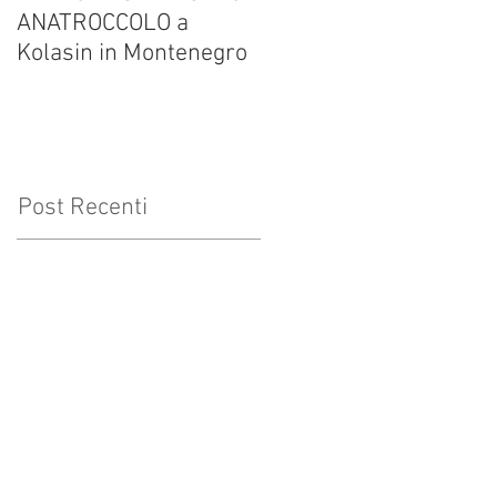
ANATROCCOLO a
Francesco Brusa su
Kolasin in Montenegro
altrevelocita.it
Post Recenti